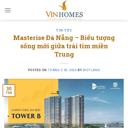
Skip
to
content
TIN TỨC
Masterise Đà Nẵng – Biểu tượng
sống mới giữa trái tim miền
Trung
POSTED ON
THÁNG 5 30, 2025
BY
BIGTLAND
30
Th5